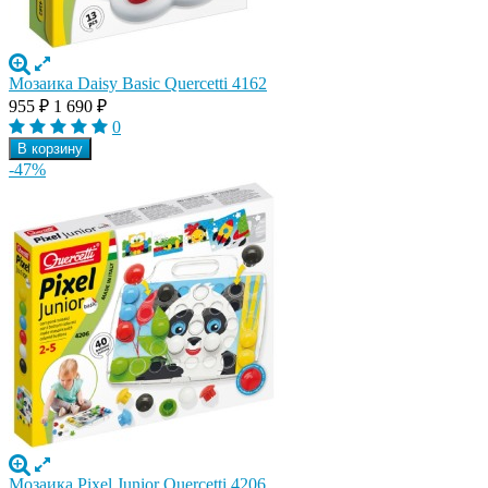
Мозаика Daisy Basic Quercetti 4162
955
₽
1 690
₽
0
В корзину
-47%
Мозаика Pixel Junior Quercetti 4206