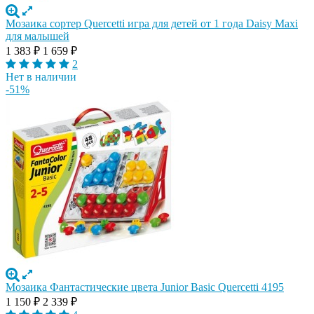
Мозаика сортер Quercetti игра для детей от 1 года Daisy Maxi
для малышей
1 383
₽
1 659
₽
2
Нет в наличии
-51%
Мозаика Фантастические цвета Junior Basic Quercetti 4195
1 150
₽
2 339
₽