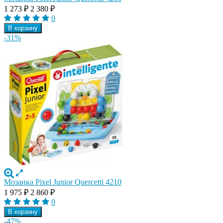
1 273
₽
2 380
₽
0
В корзину
-31%
Мозаика Pixel Junior Quercetti 4210
1 975
₽
2 860
₽
0
В корзину
-47%