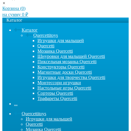
×
Корзина (
0
)
на сумму
0
₽
Каталог
Каталог
Quercettitoys
Игрушки для малышей
Quercetti
Мозаика Quercetti
Шнуровки для малышей Quercetti
Пиксельная мозаика Quercetti
Конструкторы Quercetti
Магнитные доски Quercetti
Игрушки для творчества Quercetti
Монтессори игрушки
Настольные игры Quercetti
Сортеры Quercetti
Трафареты Quercetti
...
Quercettitoys
Игрушки для малышей
Quercetti
Мозаика Quercetti