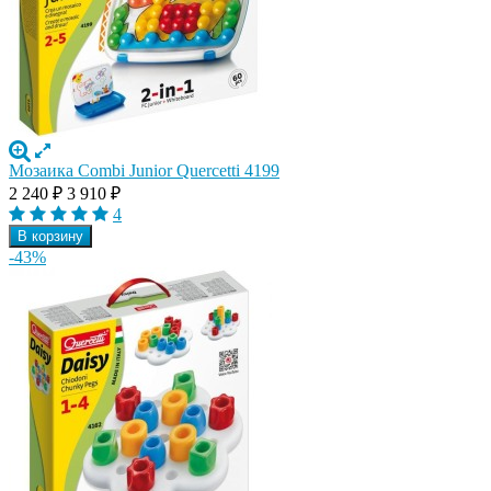
Мозаика Combi Junior Quercetti 4199
2 240
₽
3 910
₽
4
В корзину
-43%