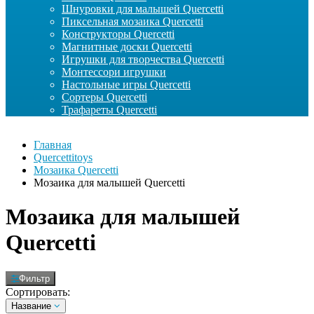
Шнуровки для малышей Quercetti
Пиксельная мозаика Quercetti
Конструкторы Quercetti
Магнитные доски Quercetti
Игрушки для творчества Quercetti
Монтессори игрушки
Настольные игры Quercetti
Сортеры Quercetti
Трафареты Quercetti
Главная
Quercettitoys
Мозаика Quercetti
Мозаика для малышей Quercetti
Мозаика для малышей
Quercetti
Фильтр
Сортировать:
Название