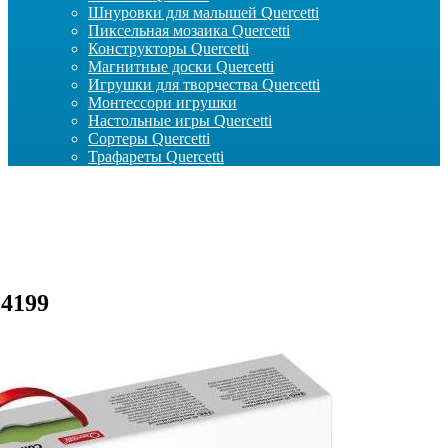
Шнуровки для малышей Quercetti
Пиксельная мозаика Quercetti
Конструкторы Quercetti
Магнитные доски Quercetti
Игрушки для творчества Quercetti
Монтессори игрушки
Настольные игры Quercetti
Сортеры Quercetti
Трафареты Quercetti
 4199