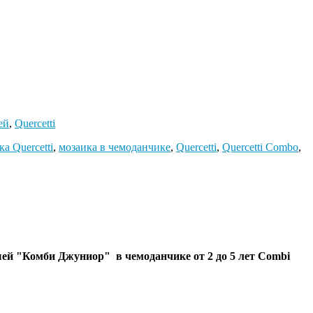
ей
,
Quercetti
ка Quercetti
,
мозаика в чемоданчике
,
Quercetti
,
Quercetti Combo
,
шей "Комби Джуниор" в чемоданчике от 2 до 5 лет Combi