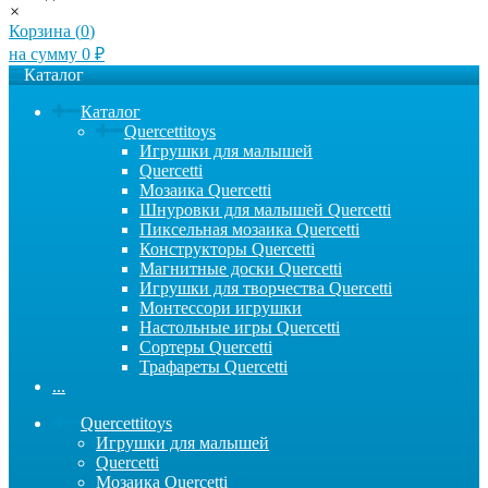
×
Корзина (
0
)
на сумму
0
₽
Каталог
Каталог
Quercettitoys
Игрушки для малышей
Quercetti
Мозаика Quercetti
Шнуровки для малышей Quercetti
Пиксельная мозаика Quercetti
Конструкторы Quercetti
Магнитные доски Quercetti
Игрушки для творчества Quercetti
Монтессори игрушки
Настольные игры Quercetti
Сортеры Quercetti
Трафареты Quercetti
...
Quercettitoys
Игрушки для малышей
Quercetti
Мозаика Quercetti