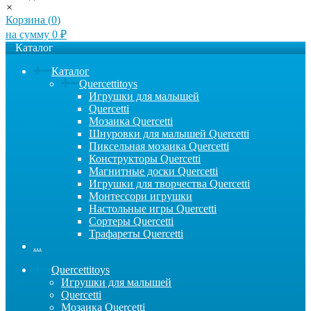
×
Корзина (
0
)
на сумму
0
₽
Каталог
Каталог
Quercettitoys
Игрушки для малышей
Quercetti
Мозаика Quercetti
Шнуровки для малышей Quercetti
Пиксельная мозаика Quercetti
Конструкторы Quercetti
Магнитные доски Quercetti
Игрушки для творчества Quercetti
Монтессори игрушки
Настольные игры Quercetti
Сортеры Quercetti
Трафареты Quercetti
...
Quercettitoys
Игрушки для малышей
Quercetti
Мозаика Quercetti