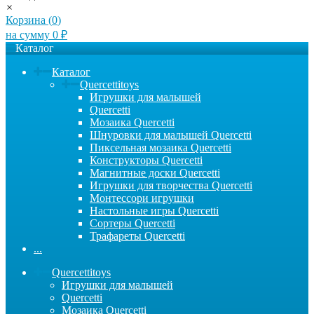
×
Корзина (
0
)
на сумму
0
₽
Каталог
Каталог
Quercettitoys
Игрушки для малышей
Quercetti
Мозаика Quercetti
Шнуровки для малышей Quercetti
Пиксельная мозаика Quercetti
Конструкторы Quercetti
Магнитные доски Quercetti
Игрушки для творчества Quercetti
Монтессори игрушки
Настольные игры Quercetti
Сортеры Quercetti
Трафареты Quercetti
...
Quercettitoys
Игрушки для малышей
Quercetti
Мозаика Quercetti