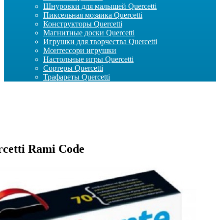
Шнуровки для малышей Quercetti
Пиксельная мозаика Quercetti
Конструкторы Quercetti
Магнитные доски Quercetti
Игрушки для творчества Quercetti
Монтессори игрушки
Настольные игры Quercetti
Сортеры Quercetti
Трафареты Quercetti
cetti Rami Code