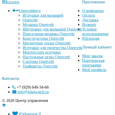
Каталог
Приложения
Quercettitoys
О компании
Игрушки для малышей
Оплата
Quercetti
Доставка
Мозаика Quercetti
Возврат
Шнуровки для малышей Quercetti
Условия
Пиксельная мозаика Quercetti
использования
Конструкторы Quercetti
Юрлицам
Магнитные доски Quercetti
Личный кабинет
Игрушки для творчества Quercetti
Монтессори игрушки
Мои заказы
Настольные игры Quercetti
Партнерская
Сортеры Quercetti
программа
Трафареты Quercetti
Мой профиль
Контакты
+7 (929) 649-34-66
info@totalwatch.ru
© 2026 Центр управления
Избранное
0